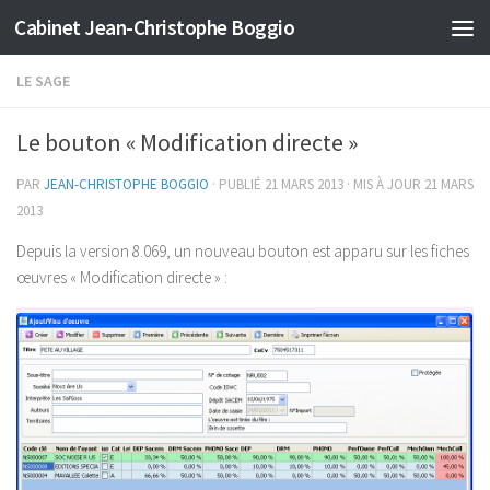
Cabinet Jean-Christophe Boggio
Skip to content
LE SAGE
Le bouton « Modification directe »
PAR
JEAN-CHRISTOPHE BOGGIO
· PUBLIÉ
21 MARS 2013
· MIS À JOUR
21 MARS
2013
Depuis la version 8.069, un nouveau bouton est apparu sur les fiches
œuvres « Modification directe » :