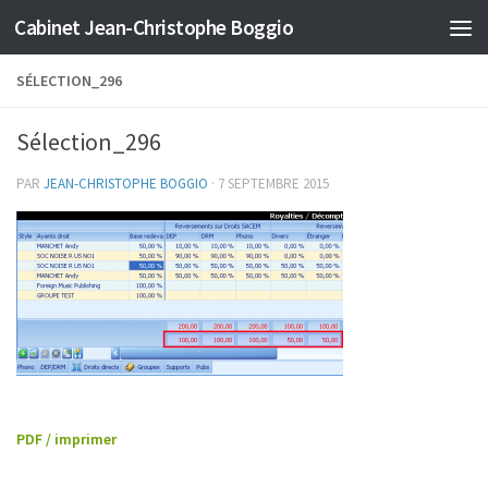
Cabinet Jean-Christophe Boggio
Skip to content
SÉLECTION_296
Sélection_296
PAR
JEAN-CHRISTOPHE BOGGIO
·
7 SEPTEMBRE 2015
PDF / imprimer