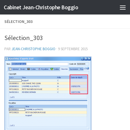
Cabinet Jean-Christophe Boggio
Skip to content
SÉLECTION_303
Sélection_303
PAR
JEAN-CHRISTOPHE BOGGIO
·
9 SEPTEMBRE 2015