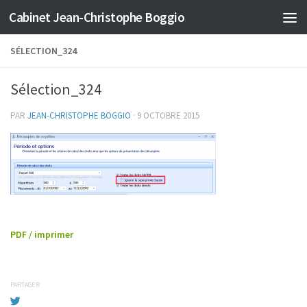
Cabinet Jean-Christophe Boggio
Skip to content
SÉLECTION_324
Sélection_324
PAR
JEAN-CHRISTOPHE BOGGIO
·
9 OCTOBRE 2015
PDF / imprimer
PARTAGER