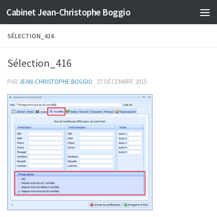
Cabinet Jean-Christophe Boggio
Skip to content
SÉLECTION_416
Sélection_416
PAR
JEAN-CHRISTOPHE BOGGIO
·
27 DÉCEMBRE 2015