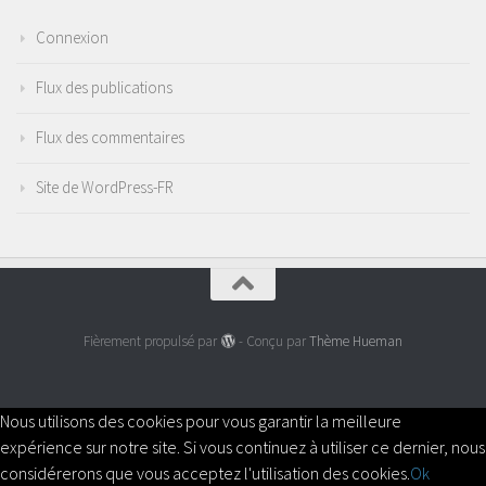
Connexion
Flux des publications
Flux des commentaires
Site de WordPress-FR
Fièrement propulsé par
- Conçu par
Thème Hueman
Nous utilisons des cookies pour vous garantir la meilleure
expérience sur notre site. Si vous continuez à utiliser ce dernier, nous
considérerons que vous acceptez l'utilisation des cookies.
Ok