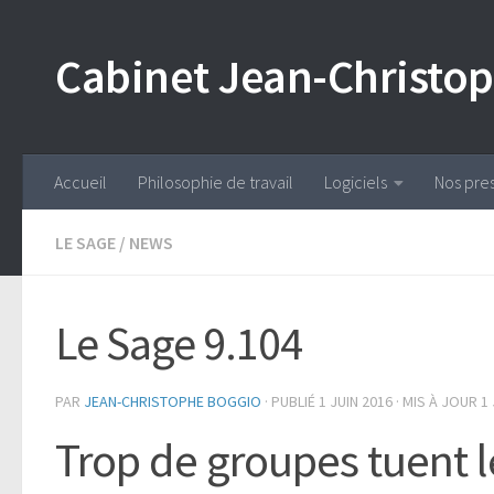
Skip to content
Cabinet Jean-Christo
Accueil
Philosophie de travail
Logiciels
Nos pres
LE SAGE
/
NEWS
Le Sage 9.104
PAR
JEAN-CHRISTOPHE BOGGIO
· PUBLIÉ
1 JUIN 2016
· MIS À JOUR
1
Trop de groupes tuent 