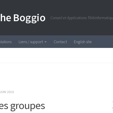
phe Boggio
Conseil et Applications Téléinformatiq
tations
Liens / support
Contact
English site
 JUIN 2016
les groupes